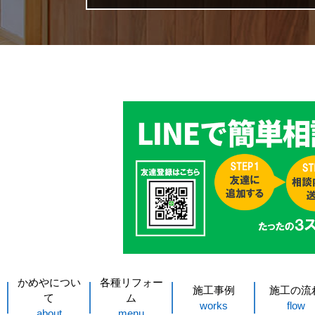
かめやについ
各種リフォー
施工事例
施工の流
て
ム
works
flow
about
menu